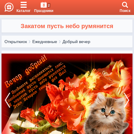
8
2
Каталог
Праздники
Поиск
Закатом пусть небо румянится
Открыткиок
Ежедневные
Добрый вечер