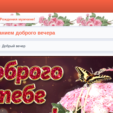
 Рождения мужчине!
анием доброго вечера
Добрый вечер