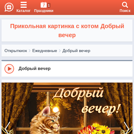
7
1
Каталог
Праздники
Поиск
Прикольная картинка с котом Добрый
вечер
Открыткиок
Ежедневные
Добрый вечер
Добрый вечер