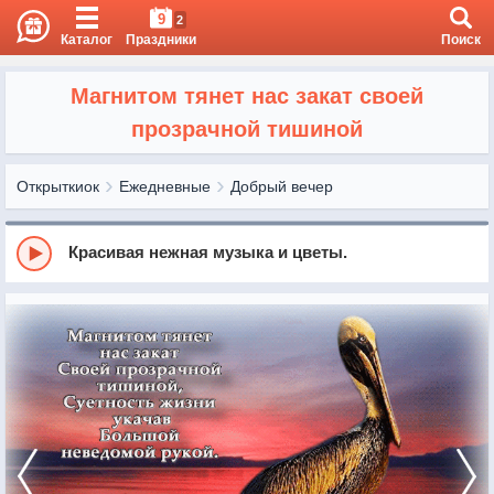
9
2
Каталог
Праздники
Поиск
Магнитом тянет нас закат своей
прозрачной тишиной
Открыткиок
Ежедневные
Добрый вечер
Красивая нежная музыка и цветы.