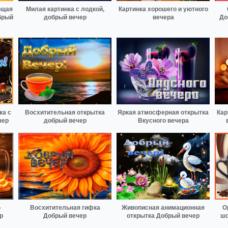
ющая
Милая картинка с лодкой,
Картинка хорошего и уютного
брый
добрый вечер
вечера
До
ка с
Восхитительная открытка
Яркая атмосферная открытка
Кар
чер
добрый вечер
Вкусного вечера
-
Восхитительная гифка
Живописная анимационная
О
р
Добрый вечер
открытка Добрый вечер
шо