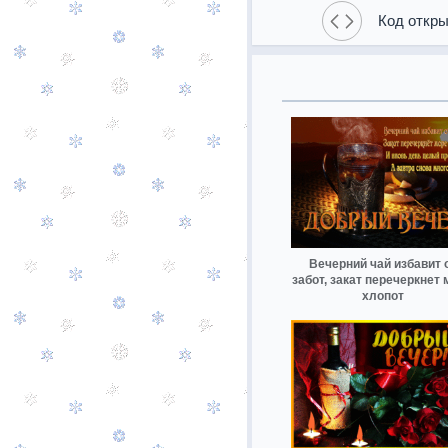
Код откры
Вечерний чай избавит 
забот, закат перечеркнет
хлопот