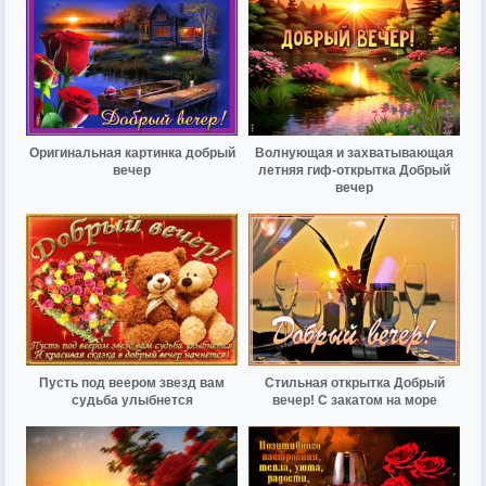
Оригинальная картинка добрый
Волнующая и захватывающая
вечер
летняя гиф-открытка Добрый
вечер
Пусть под веером звезд вам
Стильная открытка Добрый
судьба улыбнется
вечер! С закатом на море