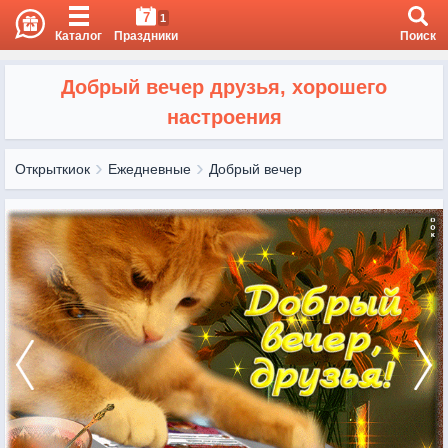
7
1
Каталог
Праздники
Поиск
Добрый вечер друзья, хорошего
настроения
Открыткиок
Ежедневные
Добрый вечер