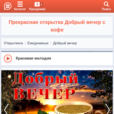
8
2
Каталог
Праздники
Поиск
Прекрасная открытка Добрый вечер с
кофе
Открыткиок
Ежедневные
Добрый вечер
Красивая мелодия