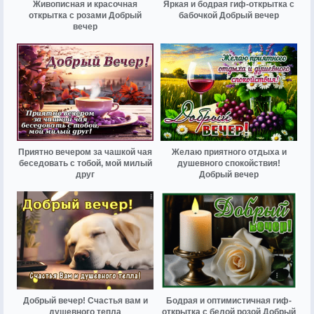
Живописная и красочная
Яркая и бодрая гиф-открытка с
открытка с розами Добрый
бабочкой Добрый вечер
вечер
Приятно вечером за чашкой чая
Желаю приятного отдыха и
беседовать с тобой, мой милый
душевного спокойствия!
друг
Добрый вечер
Добрый вечер! Счастья вам и
Бодрая и оптимистичная гиф-
душевного тепла
открытка с белой розой Добрый