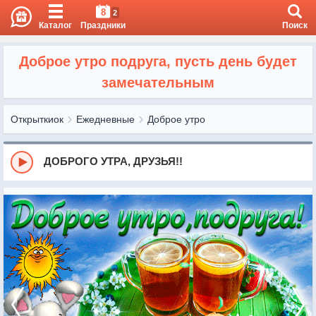
8
2
Каталог
Праздники
Поиск
Доброе утро подруга, пусть день будет
замечательным
Открыткиок
Ежедневные
Доброе утро
ДОБРОГО УТРА, ДРУЗЬЯ!!