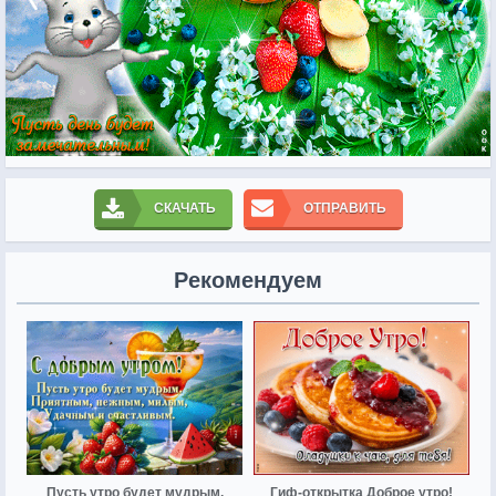
СКАЧАТЬ
ОТПРАВИТЬ
Рекомендуем
Пусть утро будет мудрым,
Гиф-открытка Доброе утро!