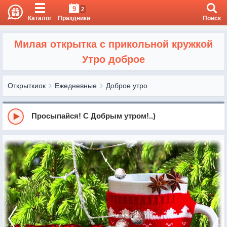
9
2
Каталог
Праздники
Поиск
Милая открытка с прикольной кружкой
Утро доброе
Открыткиок
Ежедневные
Доброе утро
Просыпайся! С Добрым утром!..)