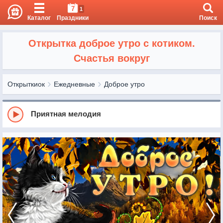
7
1
Каталог
Праздники
Поиск
Открытка доброе утро с котиком.
Счастья вокруг
Открыткиок
Ежедневные
Доброе утро
Приятная мелодия