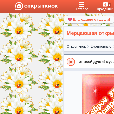
6
2
Каталог
Праздники
Благодарю от души!
Мерцающая открыт
Открыткиок
Ежедневные
от всей души! му