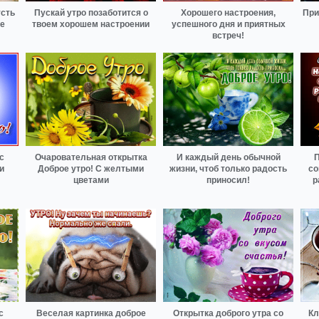
усть
Пускай утро позаботится о
Хорошего настроения,
При
не
твоем хорошем настроении
успешного дня и приятных
встреч!
с
Очаровательная открытка
И каждый день обычной
П
и
Доброе утро! С желтыми
жизни, чтоб только радость
со
цветами
приносил!
р
с
Веселая картинка доброе
Открытка доброго утра со
Кл