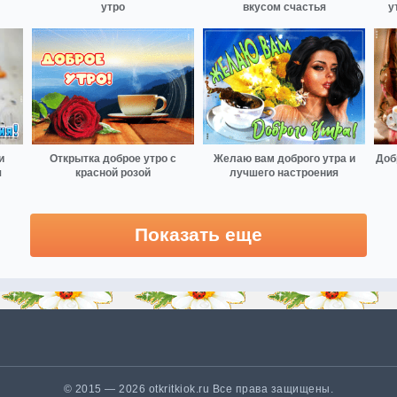
утро
вкусом счастья
у
и
Открытка доброе утро с
Желаю вам доброго утра и
Доб
я
красной розой
лучшего настроения
Показать еще
© 2015 — 2026 otkritkiok.ru Все права защищены.