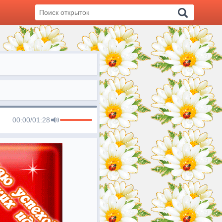
00:00
/
01:28