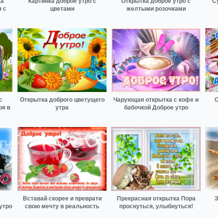
ка
Картинка доброе утро с
Открытка доброе утро с
С
 с
цветами
желтыми розочками
с
Открытка доброго цветущего
Чарующая открытка с кофе и
С
оя в
утра
бабочкой Доброе утро
Вставай скорее и преврати
Прекрасная открытка Пора
З
утро
свою мечту в реальность
проснуться, улыбнуться!