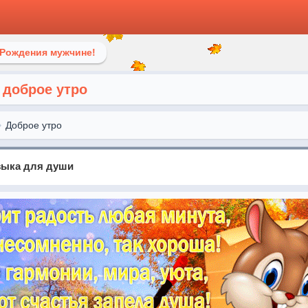
 Рождения мужчине!
 доброе утро
Доброе утро
узыка для души