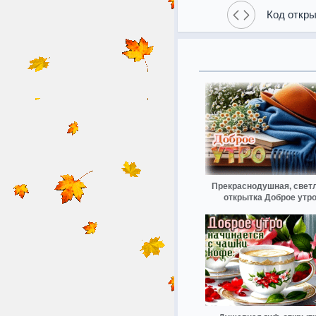
Код откры
Прекраснодушная, свет
открытка Доброе утр