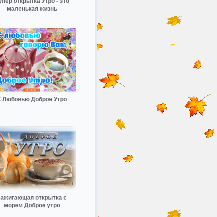
упер открытка Утро - это
маленькая жизнь
 Любовью Доброе Утро
ажигающая открытка с
морем Доброе утро