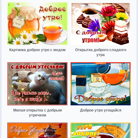
Картинка доброе утро с медом
Открытка доброго сладкого
утра
Милая открытка с добрым
Доброе утро угощайся
утречком