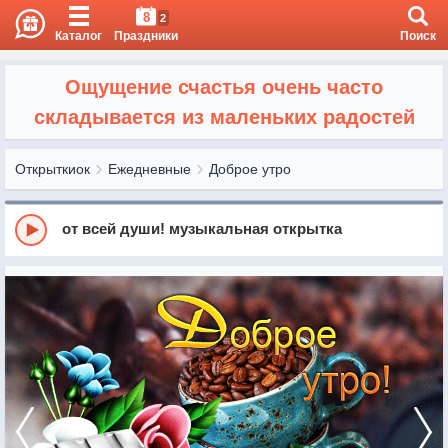
8
2
Каталог
Праздники
Поиск
Ощущение счастья очень часто
складывается из маленьких радостей
Открыткиок
Ежедневные
Доброе утро
от всей души! музыкальная открытка