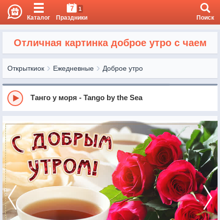
7
1
Каталог
Праздники
Поиск
Отличная картинка доброе утро с чаем
Открыткиок
Ежедневные
Доброе утро
Танго у моря - Tango by the Sea