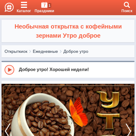
7
1
Каталог
Праздники
Поиск
Необычная открытка с кофейными
зернами Утро доброе
Открыткиок
Ежедневные
Доброе утро
Доброе утро! Хорошей недели!