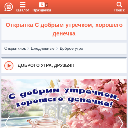
6
2
Каталог
Праздники
Поиск
Открытка С добрым утречком, хорошего
денечка
Открыткиок
Ежедневные
Доброе утро
ДОБРОГО УТРА, ДРУЗЬЯ!!