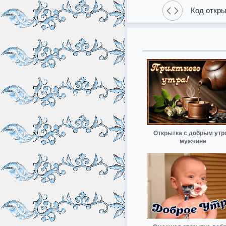
Код откры
Открытка с добрым утр
мужчине