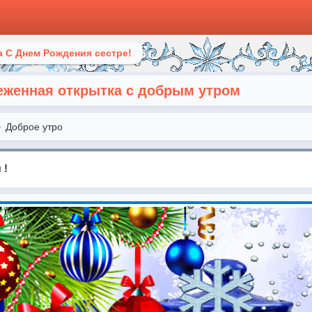
 С Днем Рождения сестре!
еженная открытка с добрым утром
Доброе утро
 !