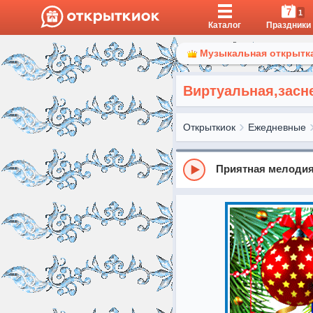
7
1
Каталог
Праздники
Музыкальная открытка
Виртуальная,засн
Открыткиок
Ежедневные
Приятная мелодия