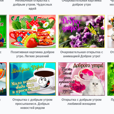
рое
Необычная открытка с
Очаровательная картинка
Чу
добрым утром. Чудесных
доброе утро
не
идей
с
Позитивная картинка доброе
Очаровательная открытка с
От
утро. Легких решений
анимацией Доброе утро!
я
Открытка с добрым утром
Открытка с добрым утром
П
просыпаемся. Добрых
любимой женщине
новостей рядом