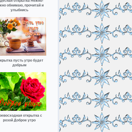
десная открытка Нежно-
жно обнимаю, прочитай и
улыбнись
крытка пусть утро будет
добрым
ревосходная открытка с
розой Доброе утро