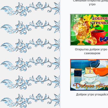
Смешная открытка доб
утро
Открытка доброе утро 
самоваром
Доброе утро угощайс