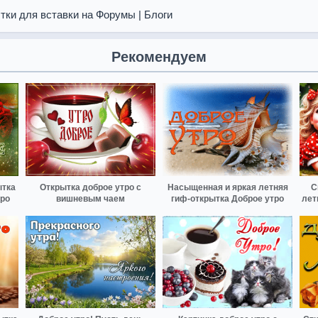
тки для вставки на Форумы | Блоги
Рекомендуем
ытка
Открытка доброе утро с
Насыщенная и яркая летняя
С
тро
вишневым чаем
гиф-открытка Доброе утро
лет