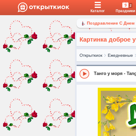
9
2
Каталог
Праздники
Поздравление С Днем
Картинка доброе у
Открыткиок
Ежедневные
Танго у моря - Tan