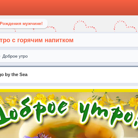
 Рождения мужчине!
тро с горячим напитком
Доброе утро
go by the Sea