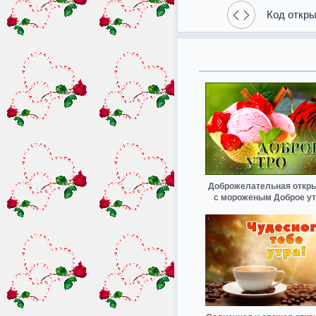
Код откры
Доброжелательная откр
с мороженым Доброе у