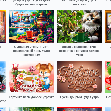
ытка
Доброе утро! Пусть день
Картинка доброе утро с
Сти
будет лёгким и ярким.
котятами
с
С добрым утром! Пусть
Яркая и красочная гиф-
праздничный день будет
открытка с котиком Доброе
особенным
утро
Картинка всем доброе утречко
Пусть добрым будет утро
Поз
утро