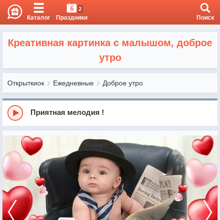
6
2
Каталог
Праздники
Поиск
Креативная картинка с малышом, доброе
утро
Открыткиок
Ежедневные
Доброе утро
Приятная мелодия !