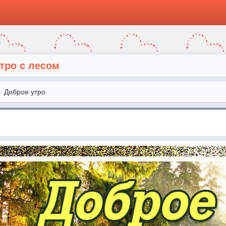
тро с лесом
Доброе утро