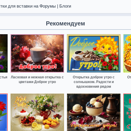
тки для вставки на Форумы | Блоги
Рекомендуем
стья
Ласковая и нежная открытка с
Открытка доброе утро с
От
цветами Доброе утро
солнышком. Радости и
вдохновения рядом