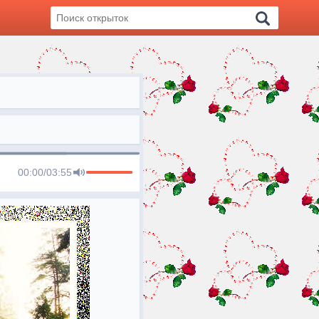
00:00
/
03:55