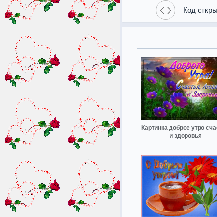
Код откры
Картинка доброе утро сча
и здоровья