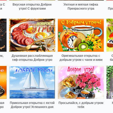
а С
Вкусная открытка Доброе
Уютная и мягкая гифка
 и
утро! С фруктами
Прекрасного утра
Пр
м,
Душевная расслабляющая
Оригинальная открытка с
гиф-открытка Доброе утро
добрым утром с чаем и киви
б
ная
Прикольная открытка с яхтой
Просыпайся, с добрым утром
тро
Доброе утро! Успешного дня
тебя