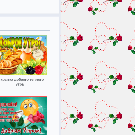
крытка доброго теплого
утра