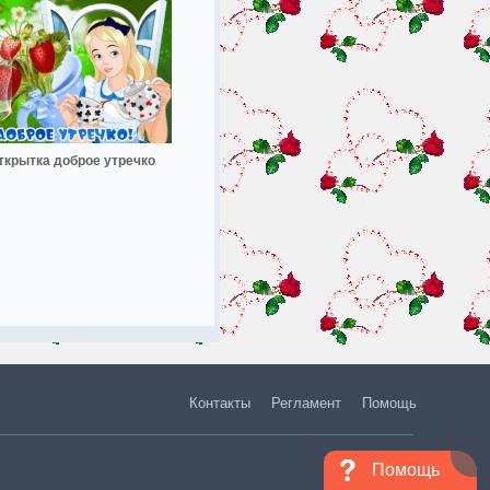
ткрытка доброе утречко
Контакты
Регламент
Помощь
Помощь