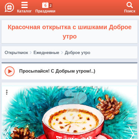
6
2
Каталог
Праздники
Поиск
Красочная открытка с шишками Доброе
утро
Открыткиок
Ежедневные
Доброе утро
Просыпайся! С Добрым утром!..)