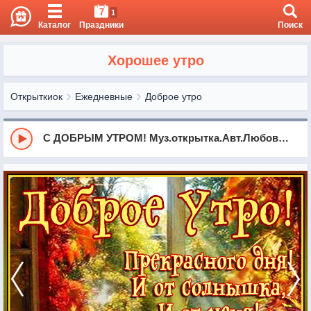
7
1
Каталог
Праздники
Поиск
Хорошее утро
Открыткиок
Ежедневные
Доброе утро
С ДОБРЫМ УТРОМ! Муз.открытка.Авт.Любовь Калинина