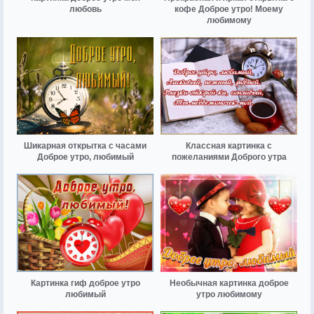
любовь
кофе Доброе утро! Моему
любимому
Шикарная открытка с часами
Классная картинка с
Доброе утро, любимый
пожеланиями Доброго утра
Картинка гиф доброе утро
Необычная картинка доброе
любимый
утро любимому