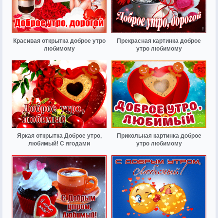
Красивая открытка доброе утро
Прекрасная картинка доброе
любимому
утро любимому
Яркая открытка Доброе утро,
Прикольная картинка доброе
любимый! С ягодами
утро любимому