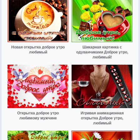
Новая открытка доброе утро
Шикарная картинка с
любимый
одуванчиками Доброе утро,
любимый!
Открытка доброе утро
Игривая анимационная
любимому мужчине
открытка Доброе утро,
любимый