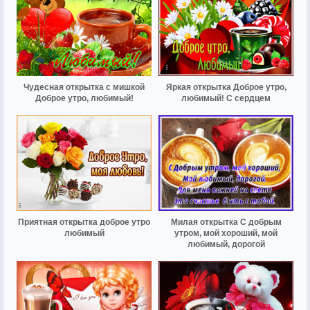
Чудесная открытка с мишкой
Яркая открытка Доброе утро,
Доброе утро, любимый!
любимый! С сердцем
Приятная открытка доброе утро
Милая открытка С добрым
любимый
утром, мой хороший, мой
любимый, дорогой