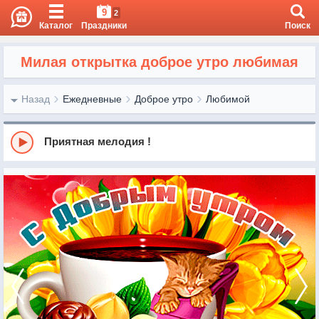
9
2
Каталог
Праздники
Поиск
Милая открытка доброе утро любимая
Назад
Ежедневные
Доброе утро
Любимой
Приятная мелодия !