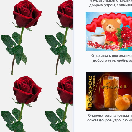
Изумительная открытка
добрым утром, солныш
Открытка с пожелани
доброго утра любимо
Очаровательная открытк
соком Доброе утро, люб