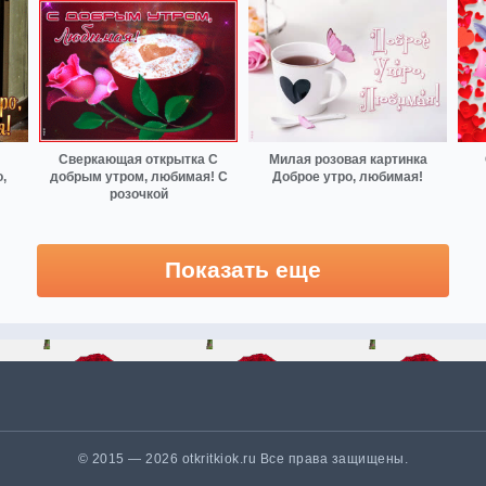
Сверкающая открытка С
Милая розовая картинка
,
добрым утром, любимая! С
Доброе утро, любимая!
розочкой
Показать еще
© 2015 — 2026 otkritkiok.ru Все права защищены.