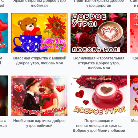
 С
Яркая открытка доброе утро
Приятная открытка Доброе
Сим
ко!
любимая
утро, дорогая
и 
ем
Классная открытка с мишкой
Волнующая и трогательная
Кр
й
Доброе утро, любовь моя
открытка Доброе утро,
любовь моя
а с
Необычная картинка доброе
Потрясающая и
Мер
имая
утро любимой
впечатляющая открытка
Доброе утро! Моей любимой