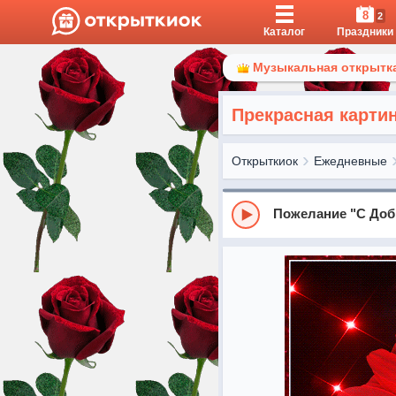
8
2
Каталог
Праздники
Музыкальная открытка
Прекрасная карти
Открыткиок
Ежедневные
Пожелание "С До