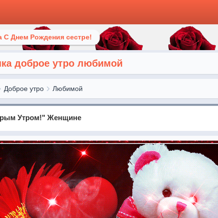
 С Днем Рождения сестре!
нка доброе утро любимой
Доброе утро
Любимой
брым Утром!" Женщине