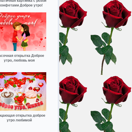
патичная картинка с розой
конфетами Доброе утро!
асочная открытка Доброе
утро, любовь моя
цающая открытка доброе
утро любимой