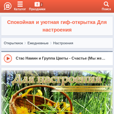
8
2
Каталог
Праздники
Поиск
Спокойная и уютная гиф-открытка Для
настроения
Открыткиок
Ежедневные
Настроения
Стас Намин и Группа Цветы - Счастье (Мы желаем счастья вам)