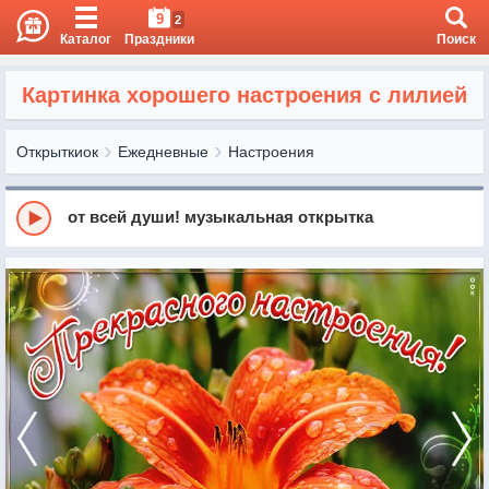
9
2
Каталог
Праздники
Поиск
Картинка хорошего настроения с лилией
Открыткиок
Ежедневные
Настроения
от всей души! музыкальная открытка