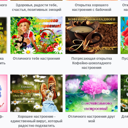
ного
Здоровья, радости тебе,
Открытка хорошего
Отк
счастья, позитивных эмоций
настроения с бабочкой
на
ка
Отличного тебе настроения
Потрясающая открытка
Пус
ить
Кофейно-шоколадного
настроения
ф-
Хорошее настроение -
Отличного настроения друг
Для
единственный вирус, который
мой
радостно подхватить