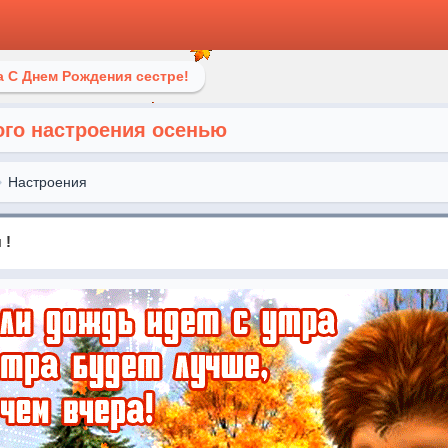
 С Днем Рождения сестре!
ого настроения осенью
Настроения
 !