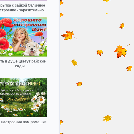
рытка с зайкой Отличное
строение - заразительно
ть в душе цветут райские
сады
 настроения вам ромашки