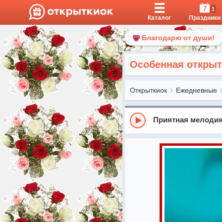
7
1
Каталог
Праздники
Благодарю от души!
Особенная открыт
Открыткиок
Ежедневные
Приятная мелодия