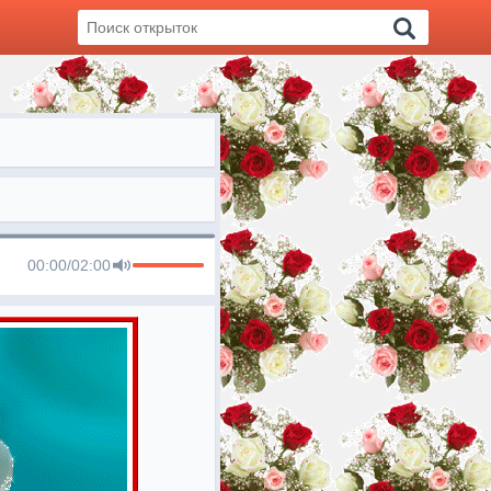
00:00
/
02:00