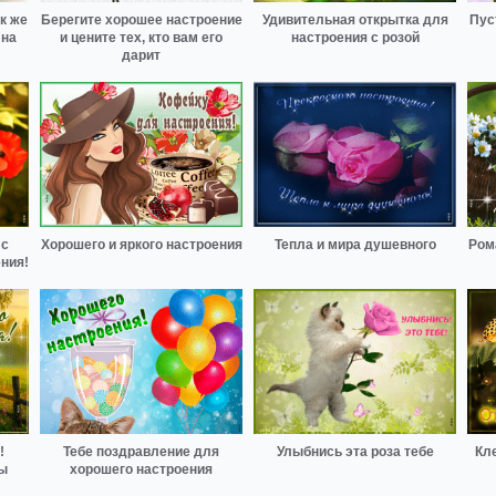
к же
Берегите хорошее настроение
Удивительная открытка для
Пус
 на
и цените тех, кто вам его
настроения с розой
дарит
 с
Хорошего и яркого настроения
Тепла и мира душевного
Ром
ния!
!
Тебе поздравление для
Улыбнись эта роза тебе
Кл
ды
хорошего настроения