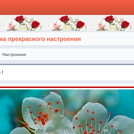
ка прекрасного настроения
Настроения
 !