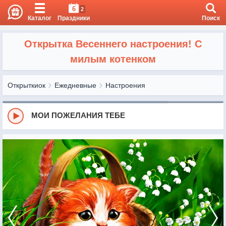
6
2
Каталог
Праздники
Поиск
Открытка Весеннего настроения! С
милым котенком
Открыткиок
Ежедневные
Настроения
МОИ ПОЖЕЛАНИЯ ТЕБЕ