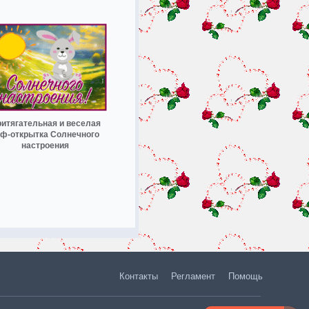
итягательная и веселая
иф-открытка Солнечного
настроения
Контакты
Регламент
Помощь