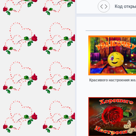
Код откры
Красивого настроения ж