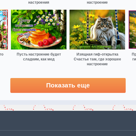
настроения
настроение
го
Пусть настроение будет
Изящная гиф-открытка
Пр
сладким, как мед
Счастье там, где хорошее
г
настроение
Показать еще