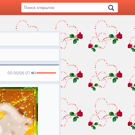
00:00
/
06:07