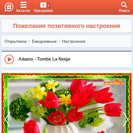
6
2
Каталог
Праздники
Поиск
Пожелание позитивного настроения
Открыткиок
Ежедневные
Настроения
Adamo - Tombe La Neige