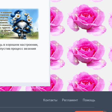
ь в хорошем настроении,
апустив процесс везения
Контакты
Регламент
Помощь