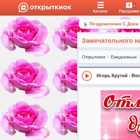
9
2
Каталог
Праздники
Поздравление С Днем
Замечательного н
Открыткиок
Ежедневные
Игорь Крутой - Ве