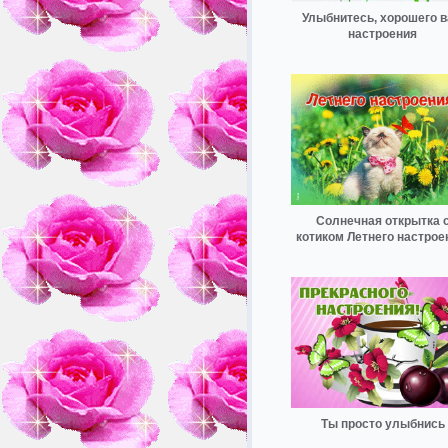
Улыбнитесь, хорошего 
настроения
Солнечная открытка 
котиком Летнего настрое
Ты просто улыбнись