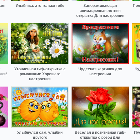
вам
Улыбнись это только тебе
Завораживающая
Пол
анимационная летняя
открытка Для настроения
с
Утонченная гиф-открытка с
Чудесная картинка для
Чу
ния!
ромашками Хорошего
настроения
настроения
Улыбнулся сам, улыбни
Веселая и позитивная гиф-
Пус
другого
открытка с розой Для