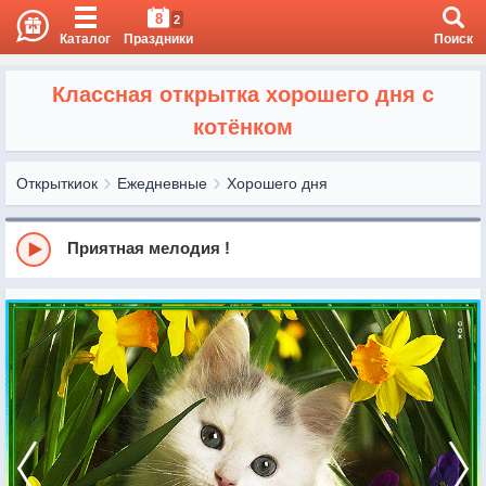
8
2
Каталог
Праздники
Поиск
Классная открытка хорошего дня с
котёнком
Открыткиок
Ежедневные
Хорошего дня
Приятная мелодия !