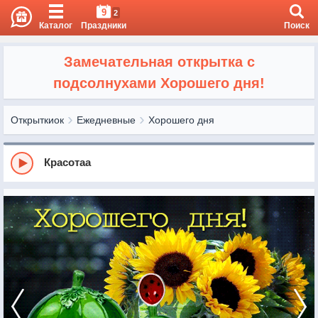
9
2
Каталог
Праздники
Поиск
Замечательная открытка с
подсолнухами Хорошего дня!
Открыткиок
Ежедневные
Хорошего дня
Красотаа