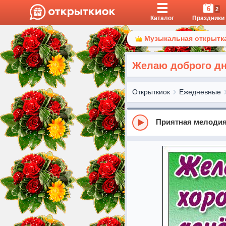
6
2
Каталог
Праздники
Музыкальная открытка
Желаю доброго д
Открыткиок
Ежедневные
Приятная мелодия