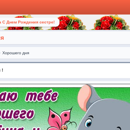
 С Днем Рождения сестре!
ня
Хорошего дня
 !