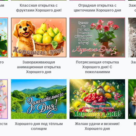
ым
Классная открытка с
Отрадная открытка с
Заж
фруктами Хорошего дня!
цветочками Хорошего дня
го
Завораживающая
Потрясающая открытка
За
анимационная открытка
Хорошего дня! С
Хорошего дня
пожеланиями
ести
Хорошего дня под тёплым
Желаю удачи и везения!
В
солнцем
Хорошего дня