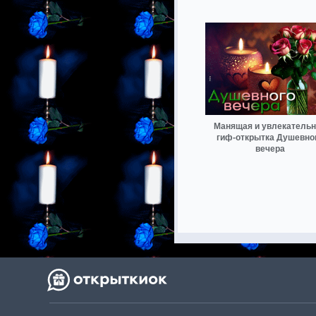
Манящая и увлекатель
гиф-открытка Душевно
вечера