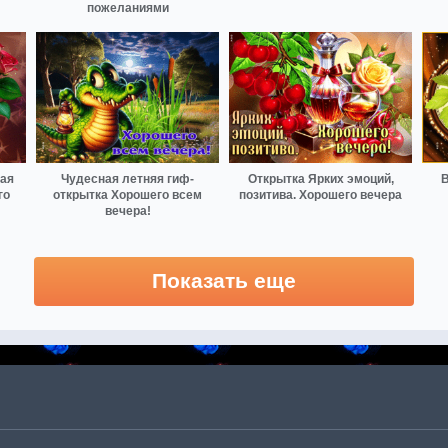
пожеланиями
ная
Чудесная летняя гиф-
Открытка Ярких эмоций,
В
го
открытка Хорошего всем
позитива. Хорошего вечера
вечера!
Показать еще