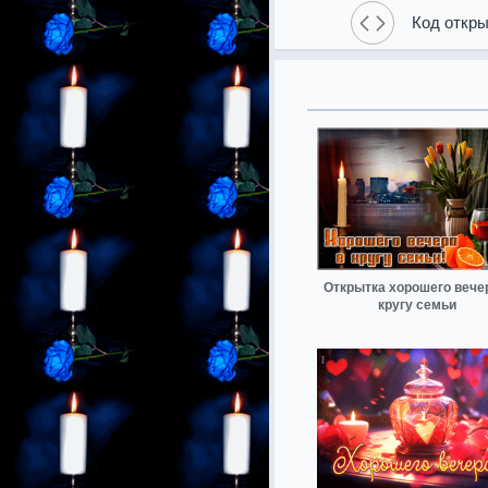
Код откры
Открытка хорошего вече
кругу семьи