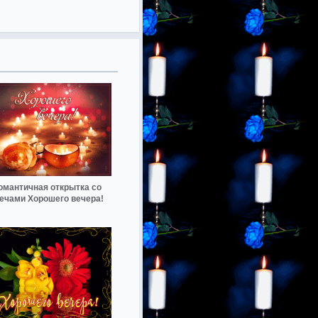
омантичная открытка со
ечами Хорошего вечера!