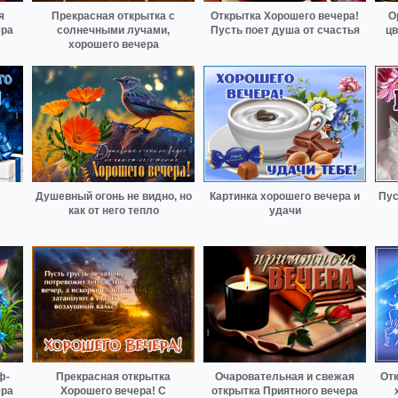
я
Прекрасная открытка с
Открытка Хорошего вечера!
О
ера
солнечными лучами,
Пусть поет душа от счастья
цв
хорошего вечера
Душевный огонь не видно, но
Картинка хорошего вечера и
Пус
как от него тепло
удачи
ф-
Прекрасная открытка
Очаровательная и свежая
Отк
ера
Хорошего вечера! С
открытка Приятного вечера