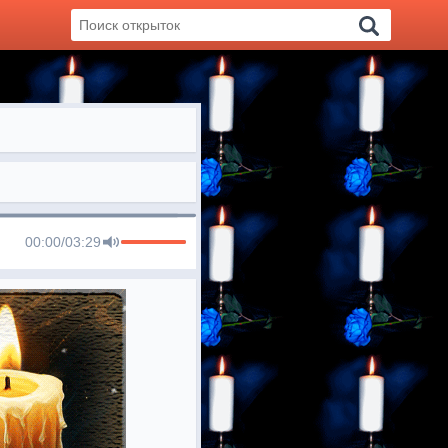
00:00
/
03:29