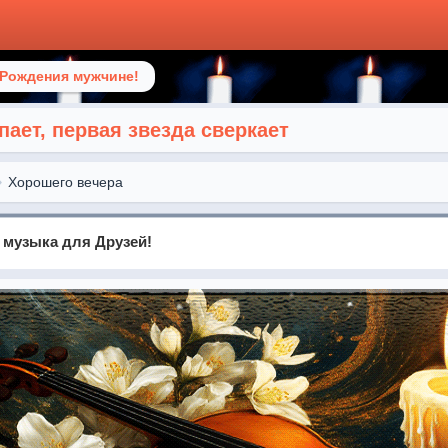
 Рождения мужчине!
пает, первая звезда сверкает
Хорошего вечера
 музыка для Друзей!