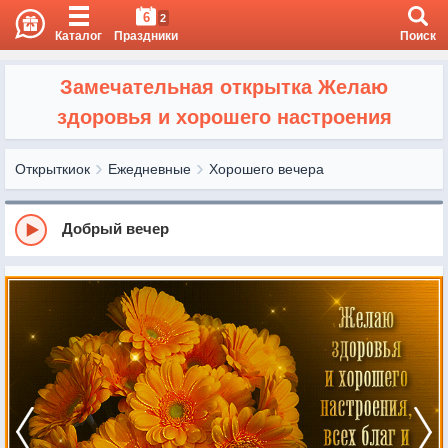
6
2
Каталог
Праздники
Поиск
Замечательная открытка Желаю
здоровья и хорошего настроения
Открыткиок
Ежедневные
Хорошего вечера
Добрый вечер