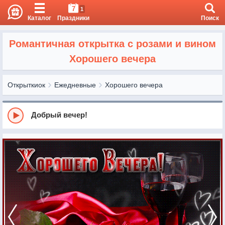
7
1
Каталог
Праздники
Поиск
Романтичная открытка с розами и вином
Хорошего вечера
Открыткиок
Ежедневные
Хорошего вечера
Добрый вечер!