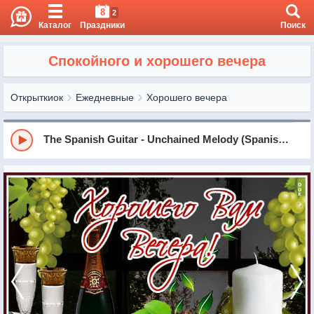
8
2
Каталог
Праздники
Поиск
Спокойного и хорошего вечера
Открыткиок
Ежедневные
Хорошего вечера
The Spanish Guitar - Unchained Melody (Spanish Guitar Version)