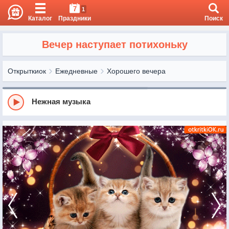
7
1
Каталог
Праздники
Поиск
Вечер наступает потихоньку
Открыткиок
Ежедневные
Хорошего вечера
Нежная музыка