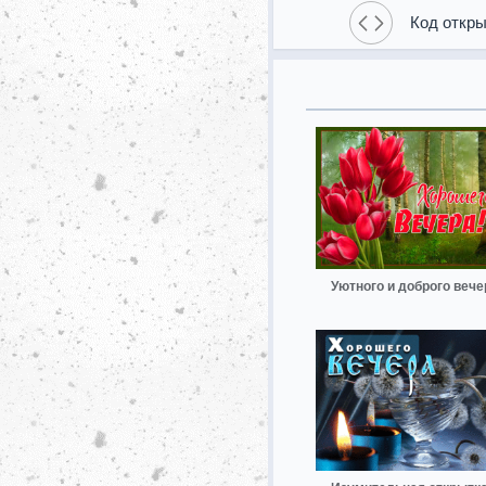
Код откры
Уютного и доброго вече