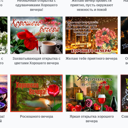
 с
Необычная открытка с
Желаю вечер провести
На
го
одуванчиками Хорошего
приятно, пусть окружают
вечера!
нежность и покой
 с
Захватывающая открытка с
Желаю тебе приятного вечера
О
го
цветами Хорошего вечера
в
ра!
Роскошного вечера
Яркая открытка хорошего
Сов
й
вечера