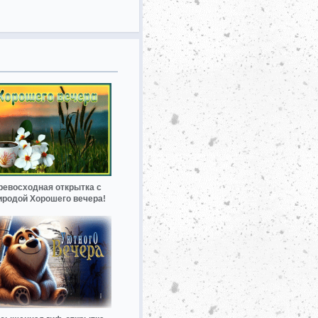
ревосходная открытка с
иродой Хорошего вечера!