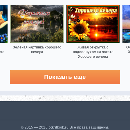
с
Зеленая картинка хорошего
Живая открытка с
О
его
вечера
подсолнухом на закате
Х
Хорошего вечера
Показать еще
© 2015 — 2026 otkritkiok.ru Все права защищены.