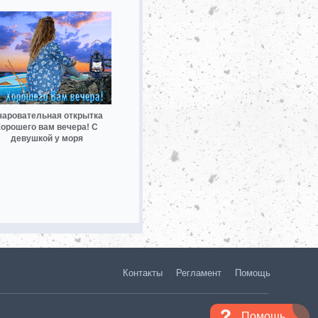
чаровательная открытка
орошего вам вечера! С
девушкой у моря
Контакты
Регламент
Помощь
Помощь