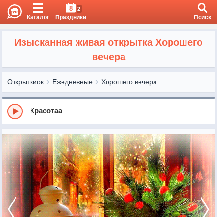
8
2
Каталог
Праздники
Поиск
Изысканная живая открытка Хорошего
вечера
Открыткиок
Ежедневные
Хорошего вечера
Красотаа