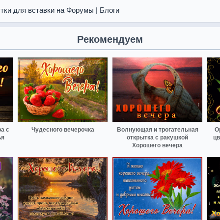
тки для вставки на Форумы | Блоги
Рекомендуем
а с
Чудесного вечерочка
Волнующая и трогательная
О
ья
открытка с ракушкой
цв
Хорошего вечера