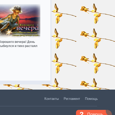
Хорошего вечера! День
ыбнулся и тихо растаял
Контакты
Регламент
Помощь
Помощь