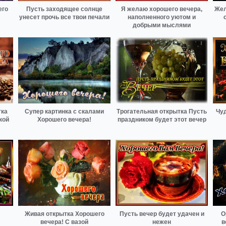
его
Пусть заходящее солнце
Я желаю хорошего вечера,
Жел
унесет прочь все твои печали
наполненного уютом и
добрыми мыслями
тка
Супер картинка с скалами
Трогательная открытка Пусть
Чуд
кой
Хорошего вечера!
праздником будет этот вечер
Живая открытка Хорошего
Пусть вечер будет удачен и
О
вечера! С вазой
нежен
в