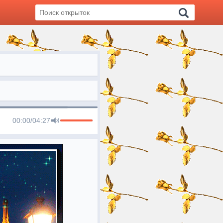
00:00
/
04:27