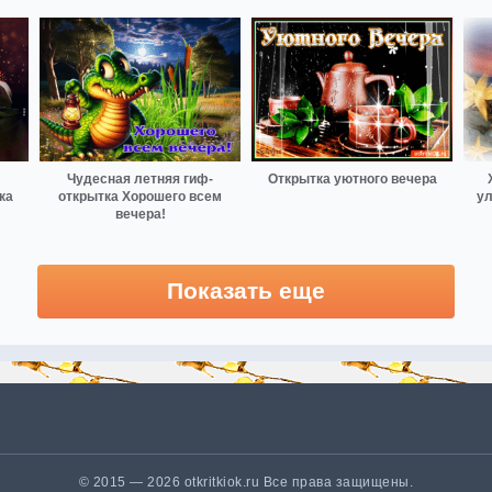
Чудесная летняя гиф-
Открытка уютного вечера
ка
открытка Хорошего всем
ул
вечера!
Показать еще
© 2015 — 2026 otkritkiok.ru Все права защищены.