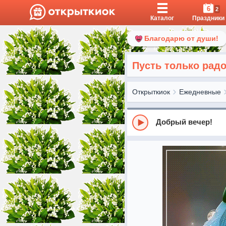
6
2
Каталог
Праздники
Благодарю от души!
Пусть только рад
Открыткиок
Ежедневные
Добрый вечер!