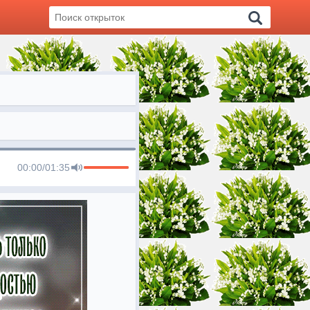
00:00
/
01:35