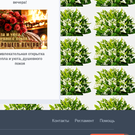
вечера!
ивлекательная открытка
епла и уюта, душевного
покоя
Контакты
Регламент
Помощь