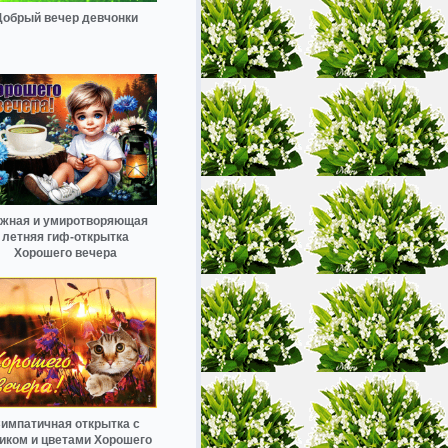
Добрый вечер девчонки
жная и умиротворяющая
летняя гиф-открытка
Хорошего вечера
импатичная открытка с
иком и цветами Хорошего