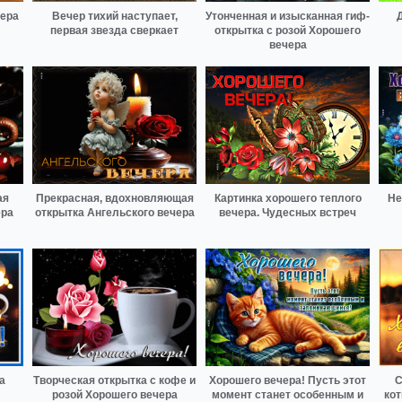
чера
Вечер тихий наступает,
Утонченная и изысканная гиф-
первая звезда сверкает
открытка с розой Хорошего
вечера
ая
Прекрасная, вдохновляющая
Картинка хорошего теплого
Не
ера
открытка Ангельского вечера
вечера. Чудесных встреч
а
Творческая открытка с кофе и
Хорошего вечера! Пусть этот
С
розой Хорошего вечера
момент станет особенным и
кот