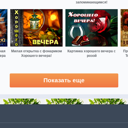
запоминающимся!
ная
Милая открытка с фонариком
Картинка хорошего вечера с
Пр
чера
Хорошего вечера!
розой
Т
Показать еще