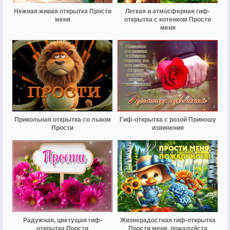
Нежная живая открытка Прости
Легкая и атмосферная гиф-
меня
открытка с котенком Прости
меня
Прикольная открытка со львом
Гиф-открытка с розой Приношу
Прости
извинения
Радужная, цветущая гиф-
Жизнерадостная гиф-открытка
открытка Прости
Прости меня, пожалуйста