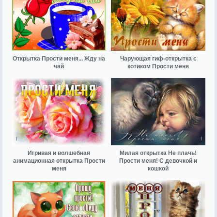
Открытка Прости меня... Жду на
Чарующая гиф-открытка с
чай
котиком Прости меня
Игривая и волшебная
Милая открытка Не плачь!
анимационная открытка Прости
Прости меня! С девочкой и
меня
кошкой