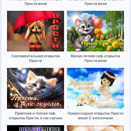
Прости меня
Прости меня
Сентиментальная открытка
Милая летняя гиф-открытка
Прости
Прости меня
Приятная и тёплая гиф-
Превосходная открытка Прости
открытка Прости, я так скучаю
меня! С ангелочком