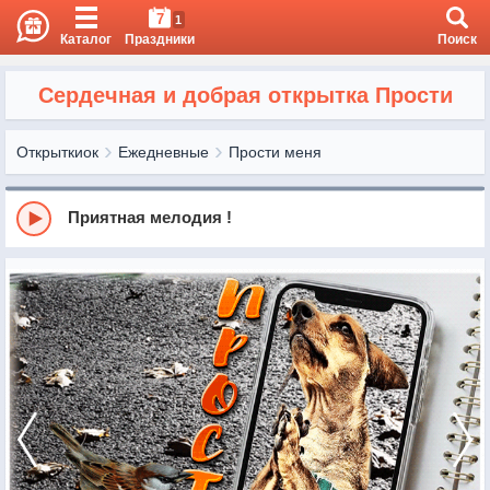
7
1
Каталог
Праздники
Поиск
Сердечная и добрая открытка Прости
Открыткиок
Ежедневные
Прости меня
Приятная мелодия !