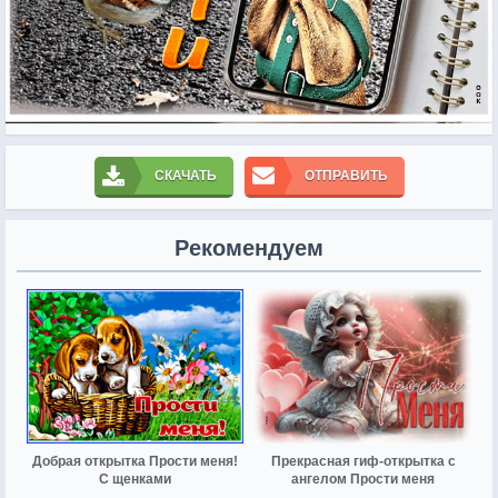
СКАЧАТЬ
ОТПРАВИТЬ
Рекомендуем
Добрая открытка Прости меня!
Прекрасная гиф-открытка с
С щенками
ангелом Прости меня